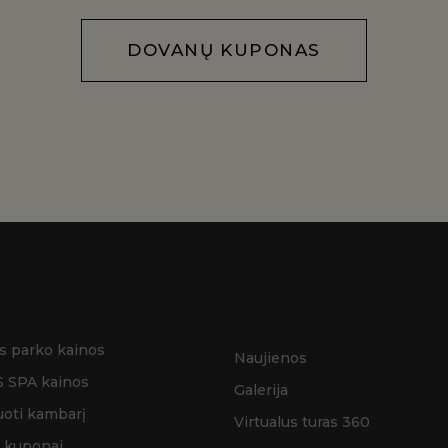
DOVANŲ KUPONAS
s parko kainos
Naujienos
 SPA kainos
Galerija
oti kambarį
Virtualus turas 360
 kuponai