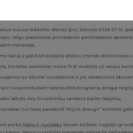
s nuo jos išdavimo dienos (pvz. išduota 2026 07 10, galioja 
otarpiu. Jeigu pasirinktas pirmadienio-penktadienio apsilan
dviem mėnesiais.
o laikui, ji gali būti pratęsta atskiru įmonės direktoriaus
, kortelės savininkas moka 10 € mokestį už naujos kortel
uojamos su kitomis nuolaidomis ir jos netaikomos abon
elę ir nusprendusiam nesinaudoti programa, pinigai negrą
alo laikytis visų Druskininkų vandens parko taisyklių.
sonalas turi teisę panaikinti “AQUA draugo” kortelės galio
dens parko
kainų ir nuolaidų
. Sausio-birželio, rugsėjo-gruodž
ų kainos, liepos-rugpjūčio mėnesiais galioja tik šeštadien