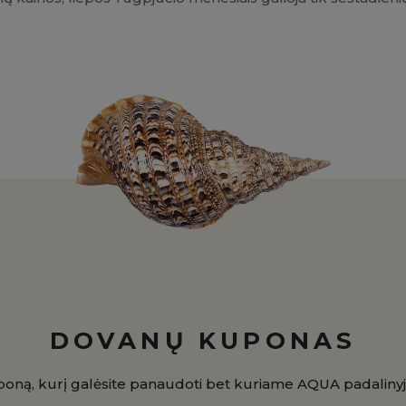
DOVANŲ KUPONAS
uponą, kurį galėsite panaudoti bet kuriame AQUA padaliny