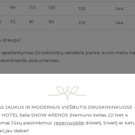
1
99
113
135
113
144
3
72
81
90
113
144
A draugu“.
 apsilankymas Druskininkų vandens parke, kurio metu kasų
atvirtinantis dokumentas.
u, turi užpildyti anketą (anketų tekstai paruošti trimis kalb
VP interneto svetainėje
www.aquapark.lt
arba ją gauti DVP
nkytojas administratoriui pateikia užpildytą anketą, kurioj
S JAUKUS IR MODERNUS VIEŠBUTIS DRUSKININKUOSE 
dorių*, bilieto trukmę (2 val., 3 val., 4 val., visa diena), da
HOTEL šalia SNOW ARENOS (Nemuno kelias 2)! Net 4
r pateikia asmens dokumentą su nuotrauka.
ymai Jūsų pasirinkimui,
rezervuokite
dvivietį, trivietį ar ket
į jau dabar!
irinkimus suformuoja “AQUA draugo” kortelę ir priima iš 