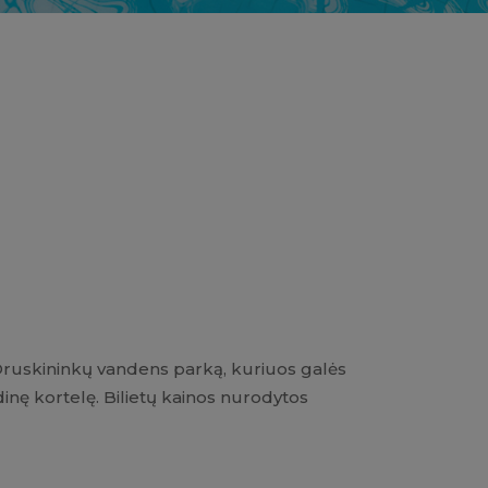
į Druskininkų vandens parką, kuriuos galės
nę kortelę. Bilietų kainos nurodytos