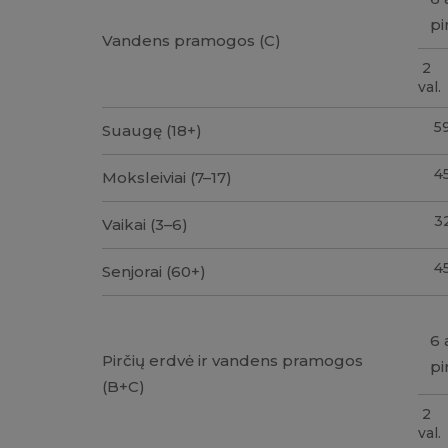
pi
Vandens pramogos (C)
2
val.
5
Suaugę (18+)
4
Moksleiviai (7–17)
3
Vaikai (3–6)
4
Senjorai (60+)
6 
Pirčių erdvė ir vandens pramogos
pi
(B+C)
2
val.