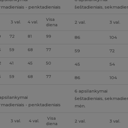
rmadieniais - penktadieniais
šeštadieniais, sekmadien
Visa
3 val.
4 val.
2 val.
3 val.
diena
9
72
81
99
86
104
5
59
68
77
59
72
2
41
45
50
45
54
5
59
68
77
86
104
6 apsilankymai
apsilankymai
šeštadieniais, sekmadien
rmadieniais - penktadieniais
mėn.
Visa
3 val.
4 val.
2 val.
3 val.
diena