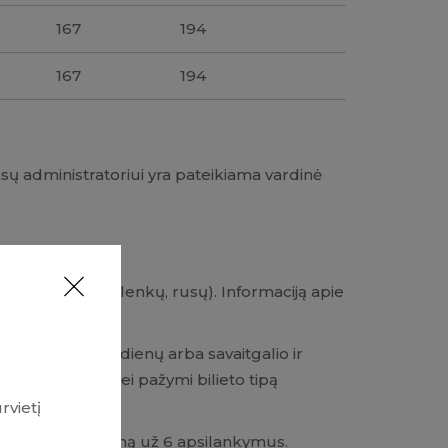
167
194
167
194
 administratoriui yra pateikiama vardinė
omis – lietuvių, lenkų, rusų). Informaciją apie
 kasose.
e nurodo darbo dienų arba savaitgalio ir
-
lį (C arba B+C) bei pažymi bilieto tipą
urvietį
lankytojo mokėjimą už 6 apsilankymus.