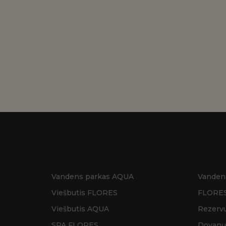
Vandens parkas AQUA
Vanden
Viešbutis FLORES
FLORES
Viešbutis AQUA
Rezervu
SPA FLORES
Dovanų