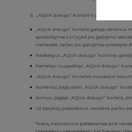
6. „AQUA draugo“ kortelė ir jos galiojimas:
„AQUA draugo“ kortelė galioja vienerius metu
apsilankymai turi įvykti jos galiojimo laik
mėnesiais, tačiau jos galiojimas prasitęsia 
Pasibaigus „AQUA draugo“ kortelės galiojim
Pametęs / sugadinęs „AQUA draugo“ kortelę
„AQUA draugo“ kortelės nuolaidos nesum
Asmeniui, įsigijusiam „AQUA draugo” kort
Asmuo, įsigijęs „AQUA draugo” kortelę, priv
Už taisyklių pažeidimus, vandens parko per
*kainų kalendorius pateikiamas prie van
šeštadienių-sekmadienių bei šventinių dien