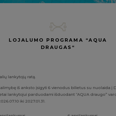
LOJALUMO PROGRAMA “AQUA
DRAUGAS“
lių lankytojų ratą.
alimybę iš anksto įsigyti 6 vienodus bilietus su nuolaida 
ietai lankytojui parduodami išduodant “AQUA draugo” vardi
026.07.10 iki 2027.01.31.
apsilankymai
6 apsilankymai