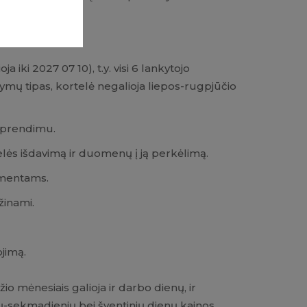
iki 2027 07 10), t.y. visi 6 lankytojo
kymų tipas, kortelė negalioja liepos-rugpjūčio
 sprendimu.
ės išdavimą ir duomenų į ją perkėlimą.
ementams.
žinami.
jimą.
io mėnesiais galioja ir darbo dienų, ir
ių-sekmadienių bei šventinių dienų kainos