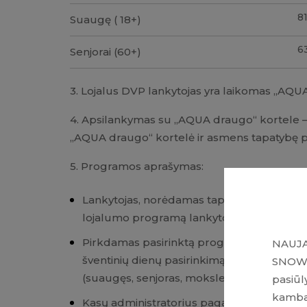
8
Suaugę ( 18+)
6
Senjorai (60+)
3. Lojalus DVP lankytojas yra laikomas „AQU
4. Apsilankymas su „AQUA draugo“ kortele –
„AQUA draugo“ kortelė ir asmens tapatybę p
5. Programos aprašymas:
Lankytojas, norėdamas tapti lojaliu lankytoj
lojalumo programą lankytojas gali rasti D
Pirkdamas pasirinktą programos bilietą, la
NAUJA
šventinių dienų pasirinkimą pagal kainų kalen
SNOW 
(suaugęs, senjoras, moksleivis, vaikas) i
pasiūl
kambar
Kasų administratorius pagal lankytojo pas