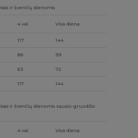
iais ir švenčių dienomis
4 val.
Visa diena
117
144
86
99
63
72
117
144
iais ir švenčių dienomis sausio-gruodžio
4 val.
Visa diena