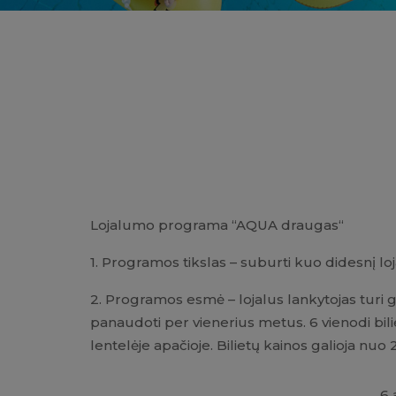
Lojalumo programa “AQUA draugas“
1. Programos tikslas – suburti kuo didesnį loja
2. Programos esmė – lojalus lankytojas turi g
panaudoti per vienerius metus. 6 vienodi bil
lentelėje apačioje. Bilietų kainos galioja nuo 2
6 