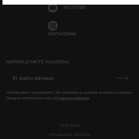
YOUTUBE
INSTAGRAM
NEPRALEISKITE NAUJIENŲ
Užsisakydami naujienlaiškį, Jūs sutinkate su asmens duomenų tvarkymu.
Daugiau informacijos mūsų
Privatumo politikoje
.
Apie mus
Privatumo politika