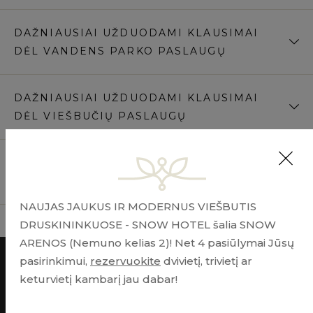
DAŽNIAUSIAI UŽDUODAMI KLAUSIMAI
DĖL VANDENS PARKO PASLAUGŲ
DAŽNIAUSIAI UŽDUODAMI KLAUSIMAI
DĖL VIEŠBUČIŲ PASLAUGŲ
DAŽNIAUSIAI UŽDAUODAMI KLAUSIMAI
DĖL GYDYKLOS PASLAUGŲ
NAUJAS JAUKUS IR MODERNUS VIEŠBUTIS
DRUSKININKUOSE - SNOW HOTEL šalia SNOW
ARENOS (Nemuno kelias 2)! Net 4 pasiūlymai Jūsų
pasirinkimui,
rezervuokite
dvivietį, trivietį ar
keturvietį kambarį jau dabar!
FACEBOOK