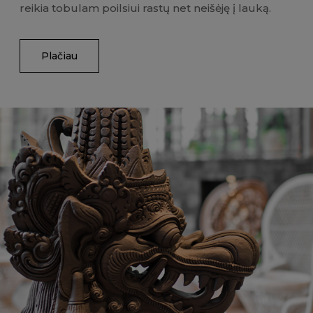
reikia tobulam poilsiui rastų net neišėję į lauką.
Plačiau