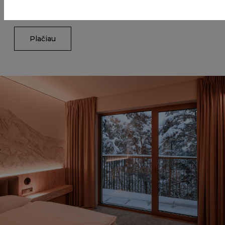
išskirtinių pramogų ir karališko poilsio mėgėjų.
Plačiau