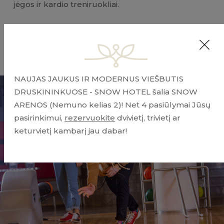
jėgos ir kardio treniruokliai.
Plačiau
NAUJAS JAUKUS IR MODERNUS VIEŠBUTIS
DRUSKININKUOSE - SNOW HOTEL šalia SNOW
ARENOS (Nemuno kelias 2)! Net 4 pasiūlymai Jūsų
pasirinkimui,
rezervuokite
dvivietį, trivietį ar
keturvietį kambarį jau dabar!