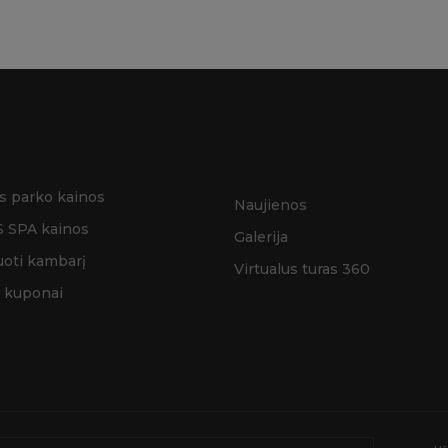
s parko kainos
Naujienos
 SPA kainos
Galerija
oti kambarį
Virtualus turas 360
 kuponai