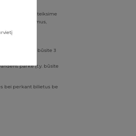
i už lango
ate. Joje Jums pateiksime
-
patiekalus, gėrimus,
urvietį
ens parke (t.y. būsite 3
andens parke (t.y. būsite
 bei perkant bilietus be