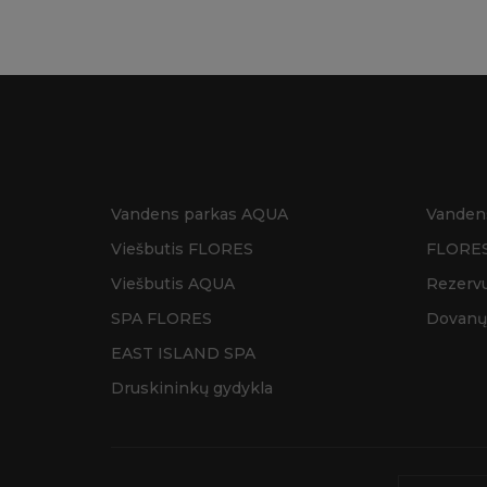
Vandens parkas AQUA
Vanden
Viešbutis FLORES
FLORES
Viešbutis AQUA
Rezervu
SPA FLORES
Dovanų
EAST ISLAND SPA
Druskininkų gydykla