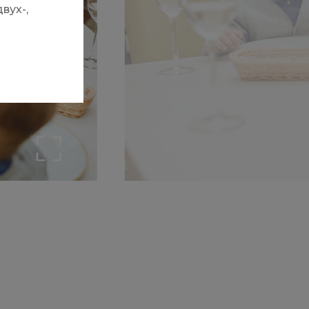
вух-,
ер!