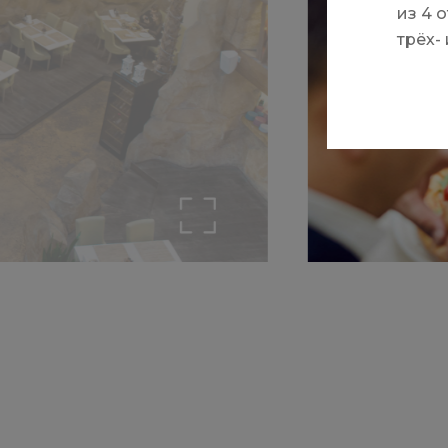
из 4 
тр