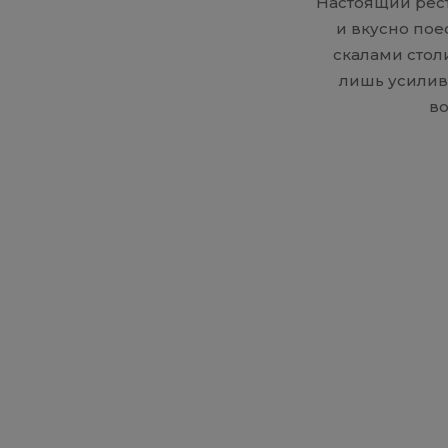
Настоящий рест
и вкусно пое
скалами стол
лишь усилив
во