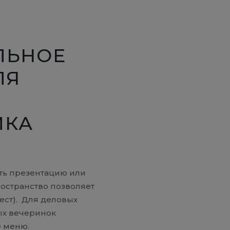
ЛЬНОЕ
ЛЯ
ИКА
ать презентацию или
ространство позволяет
мест). Для деловых
ых вечеринок
 меню.