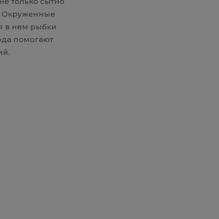
не только сытно
а. Окруженные
я в нем рыбки
юда помогают
ий.