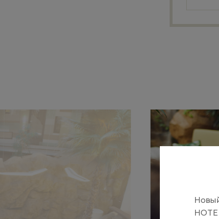
​Новы
HOTEL