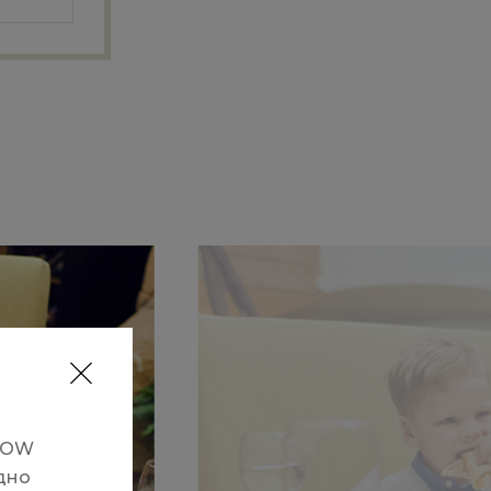
SNOW
дно