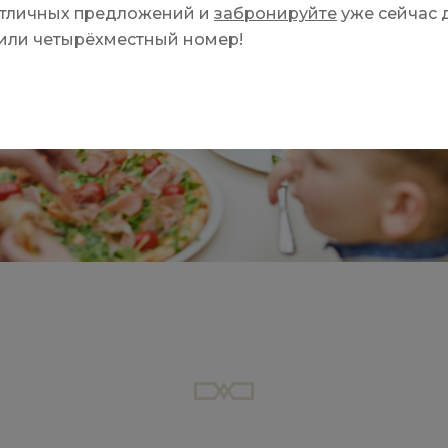
отличных предложений и
забронируйте
уже сейчас д
ёх- или четырёхместный ном